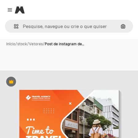
Magnific
Close menu
Pesqui
Início
/
stock
/
Vetores
/
Post de instagram de…
Premium