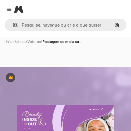
Magnific
Close menu
Pesqui
Início
/
stock
/
Vetores
/
Postagem de mídia so…
Premium