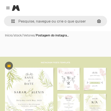
Magnific
Close menu
Pesqui
Início
/
stock
/
Vetores
/
Postagem do instagra…
Premium