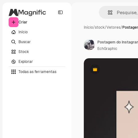
Criar
Início
/
stock
/
Vetores
/
Postagem
Início
Buscar
Postagem do Instagram
EchGraphic
Stock
Explorar
Todas as ferramentas
Premium