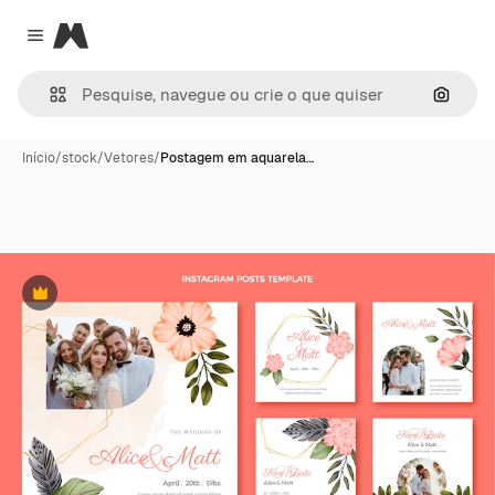
Magnific
Close menu
Pesqui
Início
/
stock
/
Vetores
/
Postagem em aquarela…
Premium