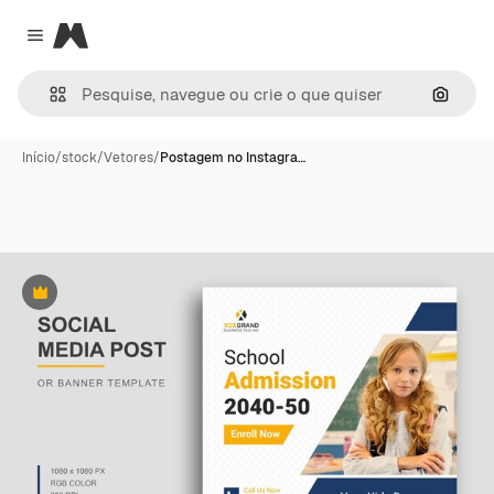
Magnific
Close menu
Pesqui
Início
/
stock
/
Vetores
/
Postagem no Instagra…
Premium