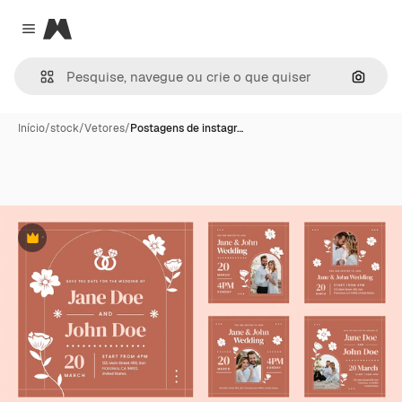
Magnific
Close menu
Pesqui
Início
/
stock
/
Vetores
/
Postagens de instagr…
Premium