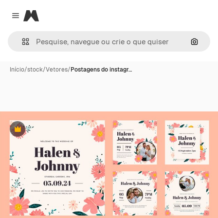
Magnific
Close menu
Pesqui
Início
/
stock
/
Vetores
/
Postagens do instagr…
Premium