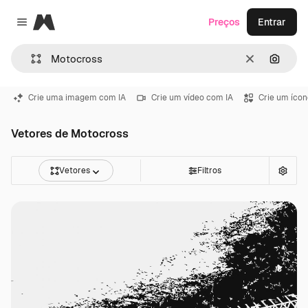
Magnific
Preços
Entrar
Close menu
Limpar
Pesqui
Crie uma imagem com IA
Crie um vídeo com IA
Crie um ícon
Vetores de Motocross
Vetores
Filtros