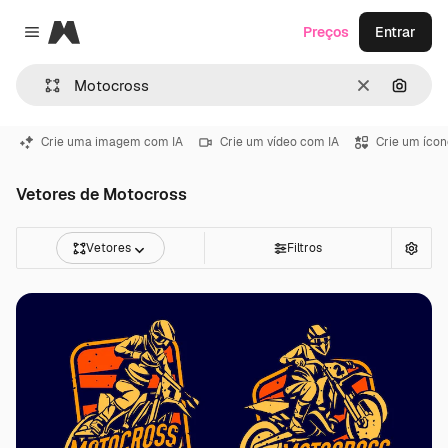
Magnific
Preços
Entrar
Close menu
Limpar
Pesqui
Crie uma imagem com IA
Crie um vídeo com IA
Crie um ícon
Vetores de Motocross
Vetores
Filtros