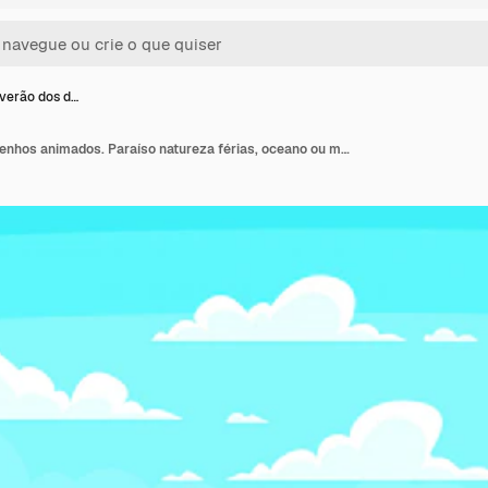
 verão dos d…
Praia de verão dos desenhos animados. Paraíso natureza férias, oceano ou mar beira-mar. Ilustração de fundo de paisagem à beira-mar