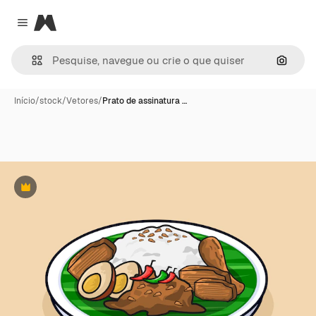
Magnific
Close menu
Pesqui
Início
/
stock
/
Vetores
/
Prato de assinatura …
Premium