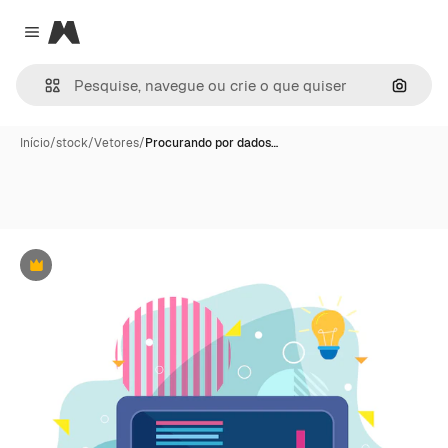
Magnific
Close menu
Pesqui
Início
/
stock
/
Vetores
/
Procurando por dados…
Premium