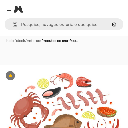
Magnific
Close menu
Pesqui
Início
/
stock
/
Vetores
/
Produtos do mar fres…
Premium