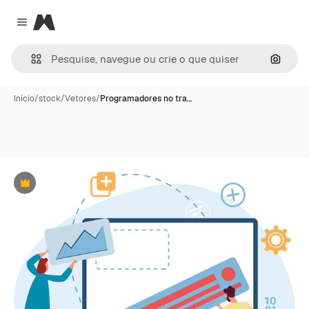
Magnific
Close menu
Pesqui
Início
/
stock
/
Vetores
/
Programadores no tra…
Premium