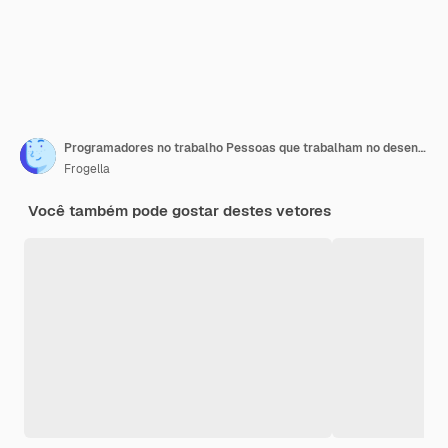
Programadores no trabalho Pessoas que trabalham no desenvolvimento de sites Homem e mulher projetando interface na tela do computador desktop Funcionários programando ou software de codificação no vetor de trabalho em equipe
Frogella
Você também pode gostar destes vetores