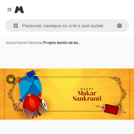
Magnific
Close menu
Pesqui
Início
/
stock
/
Vetores
/
Projeto bonito da ba…
Premium