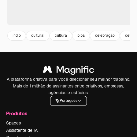
índio
cultural
cultura
pipa
celebração
celebr
A plataforma criativa para você direcionar seu melhor trabalho.
Mais de 1 milhão de assinantes entre criativos, empresas,
agências e estúdios.
Português
Produtos
Spaces
Assistente de IA