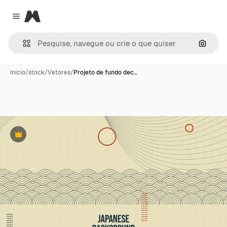
Magnific
Close menu
Pesqui
Início
/
stock
/
Vetores
/
Projeto de fundo dec…
Premium