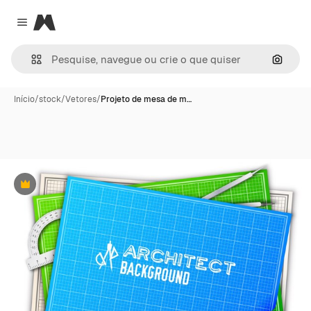
Magnific
Close menu
Pesqui
Início
/
stock
/
Vetores
/
Projeto de mesa de m…
Premium