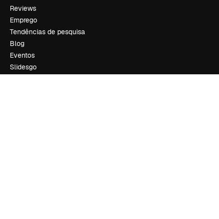
Reviews
Emprego
Tendências de pesquisa
Blog
Eventos
Slidesgo
Vender conteúdo
Sala de imprensa
Procurando por magnific.ai?
Siga-nos
Suporte ao cliente
Instagram
YouTube
LinkedIn
TikTok
Discord
X