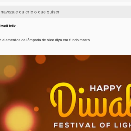
iwali feliz…
Projeto diwali feliz com elementos de lâmpada de óleo diya em fundo marrom rangoli, efeito bokeh cintilante