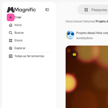
Criar
Início
/
stock
/
Vetores
/
Projeto d
Início
Buscar
scooby.dooo
Stock
Explorar
Todas as ferramentas
Premium