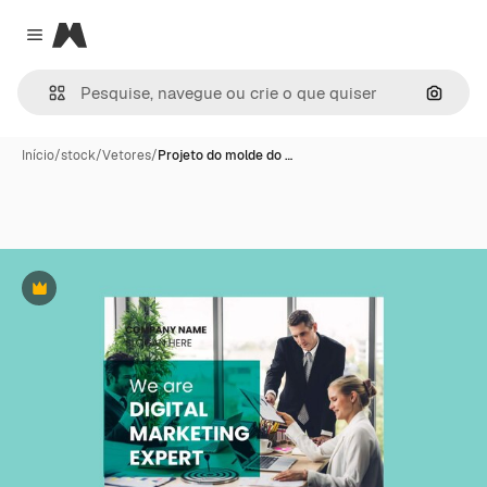
Magnific
Close menu
Pesqui
Início
/
stock
/
Vetores
/
Projeto do molde do …
Premium