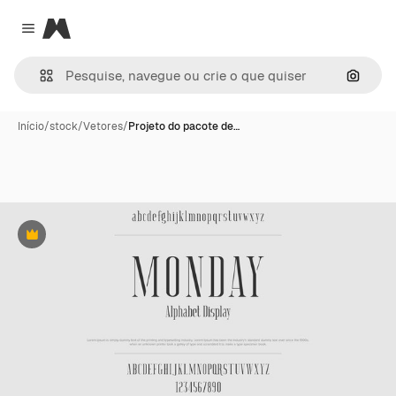
Magnific
Close menu
Pesqui
Início
/
stock
/
Vetores
/
Projeto do pacote de…
Premium