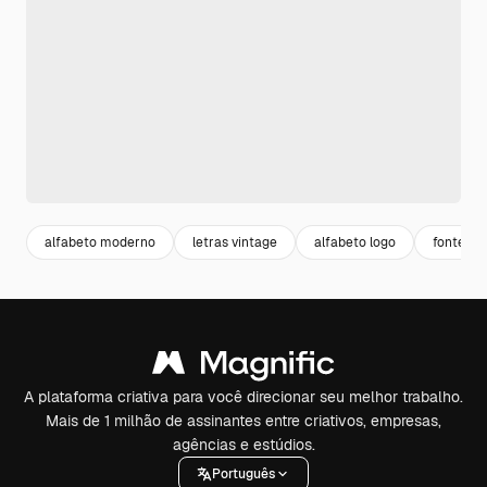
alfabeto moderno
letras vintage
alfabeto logo
fontes v
A plataforma criativa para você direcionar seu melhor trabalho.
Mais de 1 milhão de assinantes entre criativos, empresas,
agências e estúdios.
Português