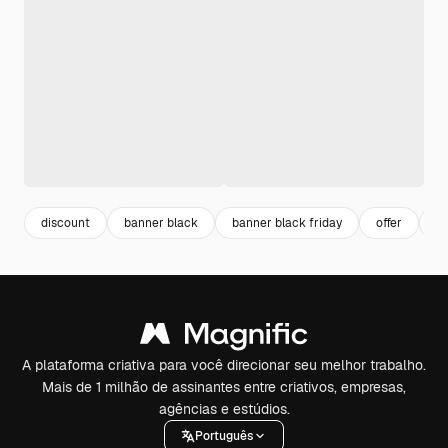
discount
banner black
banner black friday
offer
bl
A plataforma criativa para você direcionar seu melhor trabalho.
Mais de 1 milhão de assinantes entre criativos, empresas,
agências e estúdios.
Português