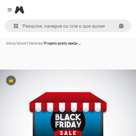
Magnific
Close menu
Pesqui
Início
/
stock
/
Vetores
/
Projeto preto sexta-…
Premium