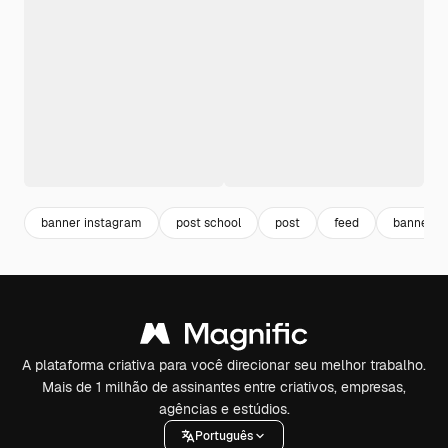
banner instagram
post school
post
feed
banner m
A plataforma criativa para você direcionar seu melhor trabalho.
Mais de 1 milhão de assinantes entre criativos, empresas,
agências e estúdios.
Português