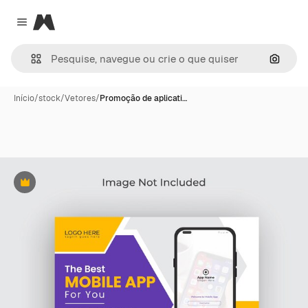
Magnific
Close menu
Pesqui
Início
/
stock
/
Vetores
/
Promoção de aplicati…
Premium