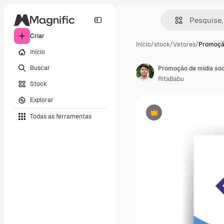
Criar
Início
/
stock
/
Vetores
/
Promoção
Início
Buscar
RitaBabu
Stock
Explorar
Todas as ferramentas
Premium