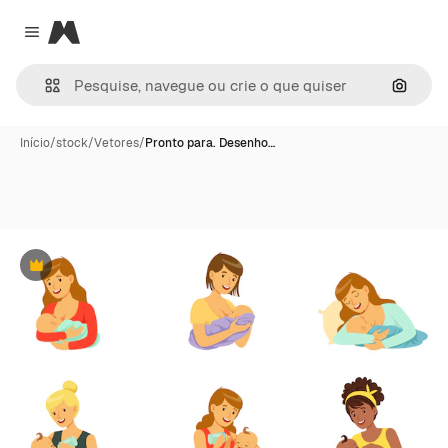
Magnific
Close menu
Pesqui
Início
/
stock
/
Vetores
/
Pronto para. Desenho…
Premium