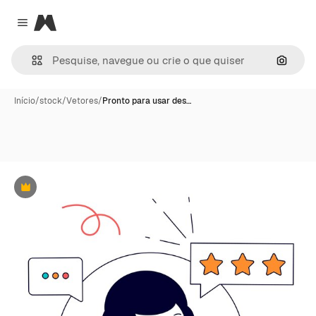
Magnific
Close menu
Pesqui
Início
/
stock
/
Vetores
/
Pronto para usar des…
Premium