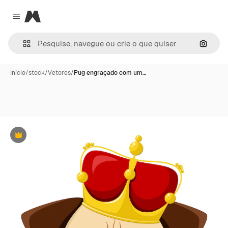
Magnific
Close menu
Pesqui
Início
/
stock
/
Vetores
/
Pug engraçado com um…
Premium