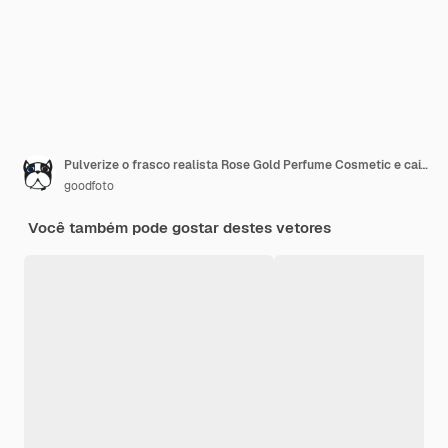
Pulverize o frasco realista Rose Gold Perfume Cosmetic e caixa para a ilustração do fundo do produto de Skincare. Cuidados de saúde e Design de conceito médico.
goodfoto
Você também pode gostar destes vetores