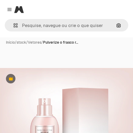
Magnific
Close menu
Pesqui
Início
/
stock
/
Vetores
/
Pulverize o frasco r…
Premium