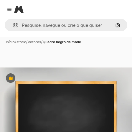
Magnific
Close menu
Pesqui
Início
/
stock
/
Vetores
/
Quadro negro de made…
Premium