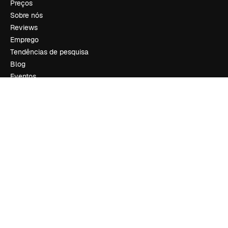
Preços
Sobre nós
Reviews
Emprego
Tendências de pesquisa
Blog
Eventos
Slidesgo
Vender conteúdo
Sala de imprensa
Procurando por magnific.ai?
Siga-nos
Suporte ao cliente
Instagram
YouTube
LinkedIn
TikTok
Discord