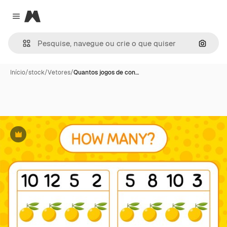
Magnific
Close menu
Pesqui
Início
/
stock
/
Vetores
/
Quantos jogos de con…
Premium