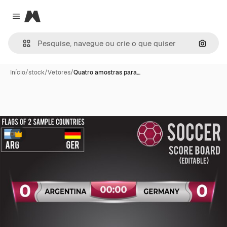
Magnific
Close menu
Pesqui
Início
/
stock
/
Vetores
/
Quatro amostras para…
Premium