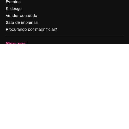
Eventos
Slidesgo
Vender conteúdo
Sala de imprensa
Procurando por magnific.ai?
Siga-nos
Suporte ao cliente
Instagram
YouTube
LinkedIn
TikTok
Discord
X
Reddit
Copyright © 2010-
2026
Freepik Company S.L.U.
Todos os direitos
reservados
.