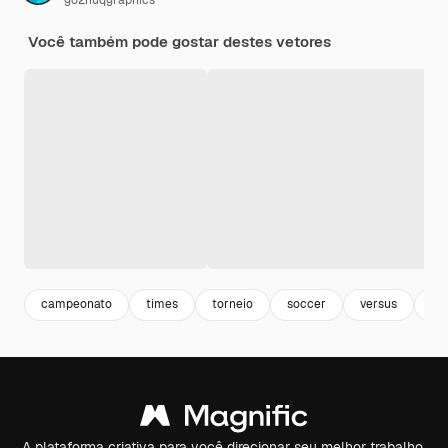
Você também pode gostar destes vetores
campeonato
times
torneio
soccer
versus
fu
A plataforma criativa para você direcionar seu melhor trabalho.