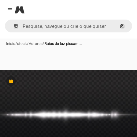
Magnific
Close menu
Pesqui
Início
/
stock
/
Vetores
/
Raios de luz piscam …
Premium