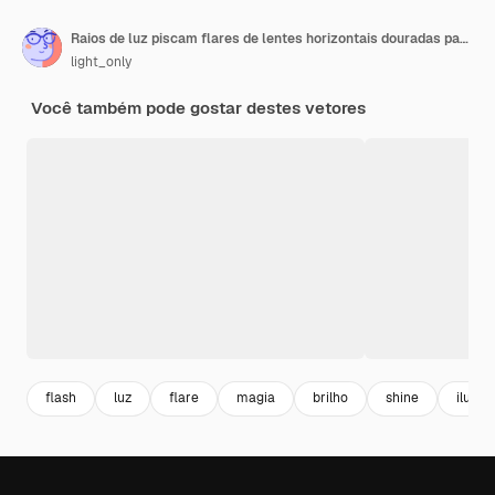
Raios de luz piscam flares de lentes horizontais douradas pacote feixes de laser brilham linha amarela belo reflexo
light_only
Você também pode gostar destes vetores
flash
luz
flare
magia
brilho
shine
ilumi