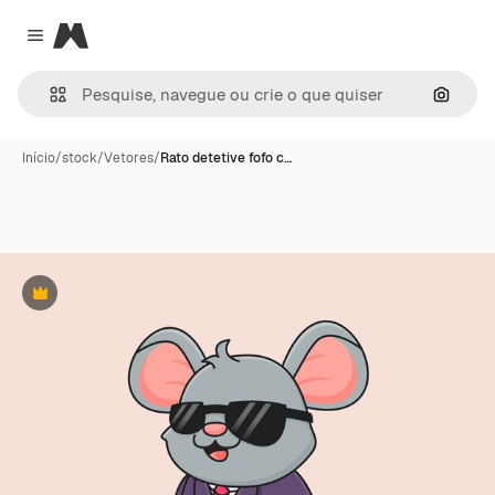
Magnific
Close menu
Pesqui
Início
/
stock
/
Vetores
/
Rato detetive fofo c…
Premium