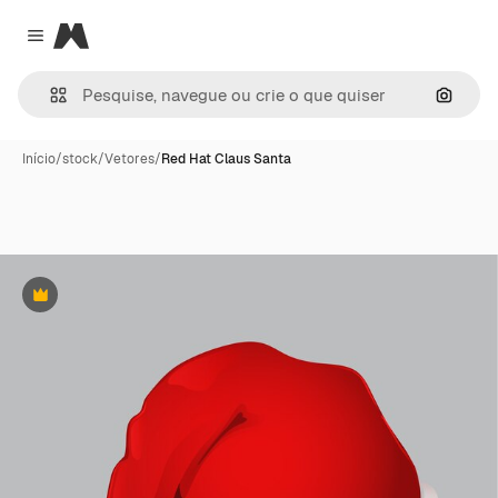
Magnific
Close menu
Pesqui
Início
/
stock
/
Vetores
/
Red Hat Claus Santa
Premium