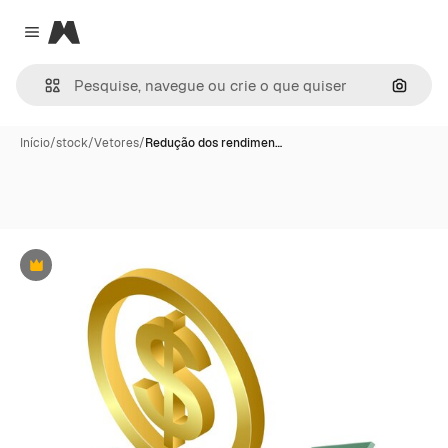
Magnific
Close menu
Pesqui
Início
/
stock
/
Vetores
/
Redução dos rendimen…
Premium