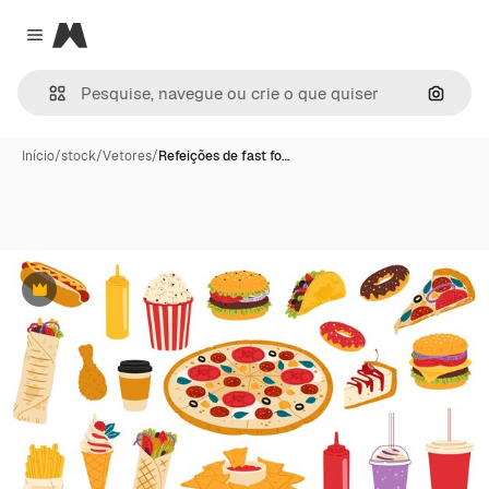
Magnific
Close menu
Pesqui
Início
/
stock
/
Vetores
/
Refeições de fast fo…
Premium