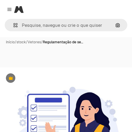
Magnific
Close menu
Pesqui
Início
/
stock
/
Vetores
/
Regulamentação de se…
Premium