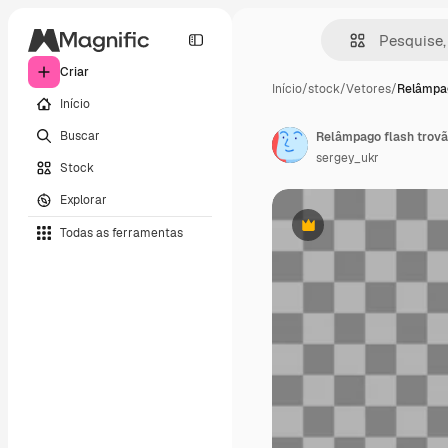
Criar
Início
/
stock
/
Vetores
/
Relâmpag
Início
Buscar
Relâmpago flash trovão
sergey_ukr
Stock
Explorar
Todas as ferramentas
Premium