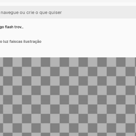
o flash trov…
 luz faíscas ilustração