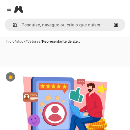
Magnific
Close menu
Pesqui
Início
/
stock
/
Vetores
/
Representante de ate…
Premium