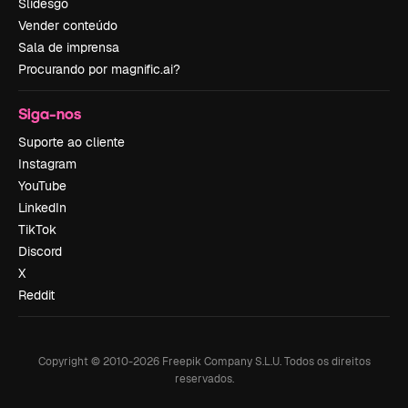
Slidesgo
Vender conteúdo
Sala de imprensa
Procurando por magnific.ai?
Siga-nos
Suporte ao cliente
Instagram
YouTube
LinkedIn
TikTok
Discord
X
Reddit
Copyright © 2010-
2026
Freepik Company S.L.U.
Todos os direitos
reservados
.