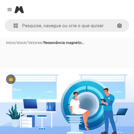
Magnific
Close menu
Pesqui
Início
/
stock
/
Vetores
/
Ressonância magnétic…
Premium