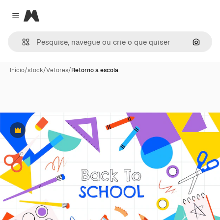
Magnific
Close menu
Pesqui
Início
/
stock
/
Vetores
/
Retorno à escola
Premium