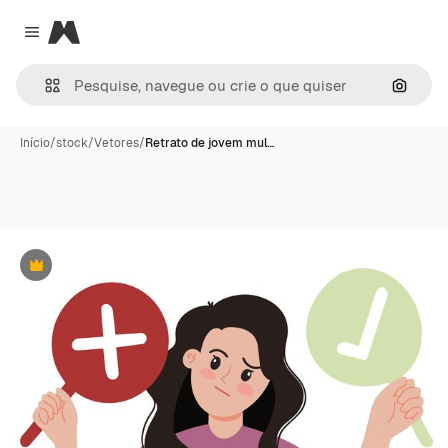
Magnific
Close menu
Pesqui
Início
/
stock
/
Vetores
/
Retrato de jovem mul…
Premium