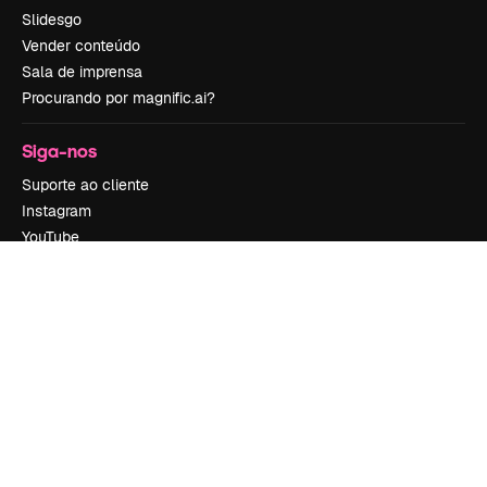
Slidesgo
Vender conteúdo
Sala de imprensa
Procurando por magnific.ai?
Siga-nos
Suporte ao cliente
Instagram
YouTube
LinkedIn
TikTok
Discord
X
Reddit
Copyright © 2010-
2026
Freepik Company S.L.U.
Todos os direitos
reservados
.