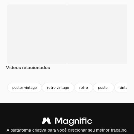
Vídeos relacionados
Premium
Premium
Premium
Premium
poster vintage
retro vintage
retro
poster
vintage
A plataforma criativa para você direcionar seu melhor trabalho.