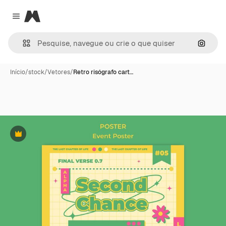
Magnific
Close menu
Pesqui
Início
/
stock
/
Vetores
/
Retro risógrafo cart…
Premium