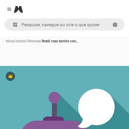
Magnific
Close menu
Pesqui
Início
/
stock
/
Vetores
/
Robô roxo bonito con…
Premium