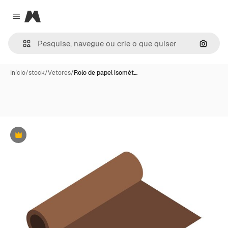
Magnific
Close menu
Pesqui
Início
/
stock
/
Vetores
/
Rolo de papel isomét…
Premium