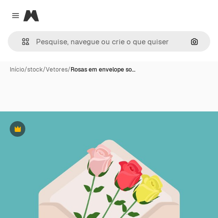
Magnific
Close menu
Pesqui
Início
/
stock
/
Vetores
/
Rosas em envelope so…
Premium