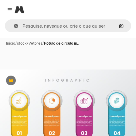
Magnific
Close menu
Pesqui
Início
/
stock
/
Vetores
/
Rótulo de círculo in…
Premium