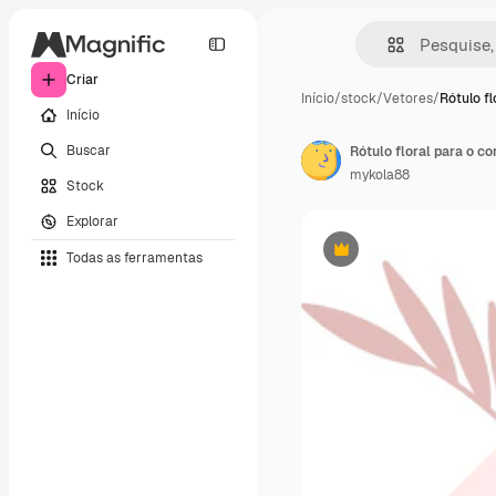
Criar
Início
/
stock
/
Vetores
/
Rótulo fl
Início
Buscar
Rótulo floral para o c
mykola88
Stock
Explorar
Todas as ferramentas
Premium