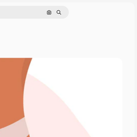
Pesquisar por imagem
Buscar