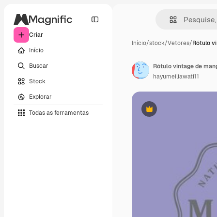
Criar
Início
/
stock
/
Vetores
/
Rótulo v
Início
Buscar
Rótulo vintage de man
hayumeiliawati11
Stock
Explorar
Todas as ferramentas
Premium