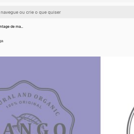
intage de ma…
ga